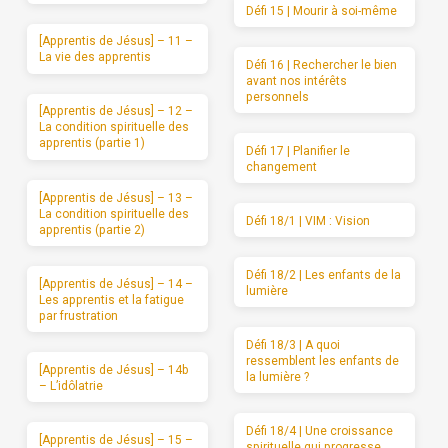
Défi 15 | Mourir à soi-même
[Apprentis de Jésus] – 11 –
La vie des apprentis
Défi 16 | Rechercher le bien
avant nos intérêts
personnels
[Apprentis de Jésus] – 12 –
La condition spirituelle des
apprentis (partie 1)
Défi 17 | Planifier le
changement
[Apprentis de Jésus] – 13 –
La condition spirituelle des
Défi 18/1 | VIM : Vision
apprentis (partie 2)
Défi 18/2 | Les enfants de la
[Apprentis de Jésus] – 14 –
lumière
Les apprentis et la fatigue
par frustration
Défi 18/3 | A quoi
ressemblent les enfants de
[Apprentis de Jésus] – 14b
la lumière ?
– L’idôlatrie
Défi 18/4 | Une croissance
[Apprentis de Jésus] – 15 –
spirituelle qui progresse