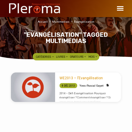
Accueil
Multimedias
Evangélisation
"EVANGÉLISATION" TAGGED
MULTIMEDIAS
CATÉGORIES
LIVRES
ORATEURS
MOIS
"EVANGÉLISATION"
WE2013 – l’Evangélisation
TAGGED
Yves-Pascal Gayet
8 DÉC 2013
MULTIMEDIAS
2014 – Défi Evangélisation Pourquoi
évangéliser ? Comment évangéliser ? Si
vous vous posez ces questions,
téléchargez le PDF.