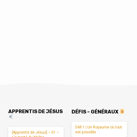
APPRENTIS DE JÉSUS
DÉFIS – GÉNÉRAUX
Défi 1 | Un Royaume où tout
est possible
[Apprentis de Jésus] – 01 –