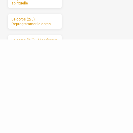
spirituelle
Le corps (2/5) |
Reprogrammer le corps
Le corps (3/5) | Abandonner
le corps à Dieu
Le corps (4/5) | Les
mauvais usages du corps
Le corps (5/5) | Des
moments de sabbat
Les relations (1/5) | La
formation spirituelle, on ne
peut la garder pour soi
Les relations (2/5) | Un
enracinement réciproque