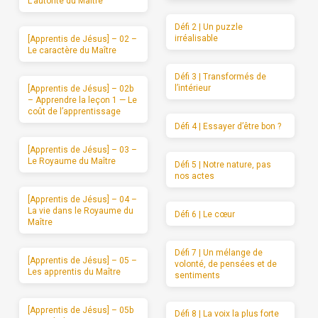
L’autorité du Maître
Défi 2 | Un puzzle
irréalisable
[Apprentis de Jésus] – 02 –
Le caractère du Maître
Défi 3 | Transformés de
l’intérieur
[Apprentis de Jésus] – 02b
– Apprendre la leçon 1 — Le
coût de l’apprentissage
Défi 4 | Essayer d’être bon ?
[Apprentis de Jésus] – 03 –
Le Royaume du Maître
Défi 5 | Notre nature, pas
nos actes
[Apprentis de Jésus] – 04 –
La vie dans le Royaume du
Défi 6 | Le cœur
Maître
Défi 7 | Un mélange de
[Apprentis de Jésus] – 05 –
volonté, de pensées et de
Les apprentis du Maître
sentiments
[Apprentis de Jésus] – 05b
Défi 8 | La voix la plus forte