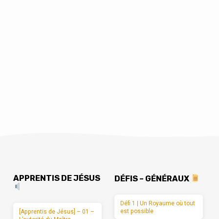
APPRENTIS DE JÉSUS
DÉFIS – GÉNÉRAUX
Défi 1 | Un Royaume où tout
est possible
[Apprentis de Jésus] – 01 –