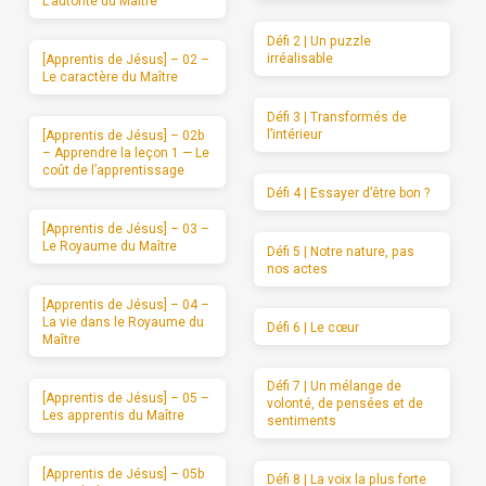
L’autorité du Maître
Défi 2 | Un puzzle
irréalisable
[Apprentis de Jésus] – 02 –
Le caractère du Maître
Défi 3 | Transformés de
l’intérieur
[Apprentis de Jésus] – 02b
– Apprendre la leçon 1 — Le
coût de l’apprentissage
Défi 4 | Essayer d’être bon ?
[Apprentis de Jésus] – 03 –
Le Royaume du Maître
Défi 5 | Notre nature, pas
nos actes
[Apprentis de Jésus] – 04 –
La vie dans le Royaume du
Défi 6 | Le cœur
Maître
Défi 7 | Un mélange de
[Apprentis de Jésus] – 05 –
volonté, de pensées et de
Les apprentis du Maître
sentiments
[Apprentis de Jésus] – 05b
Défi 8 | La voix la plus forte