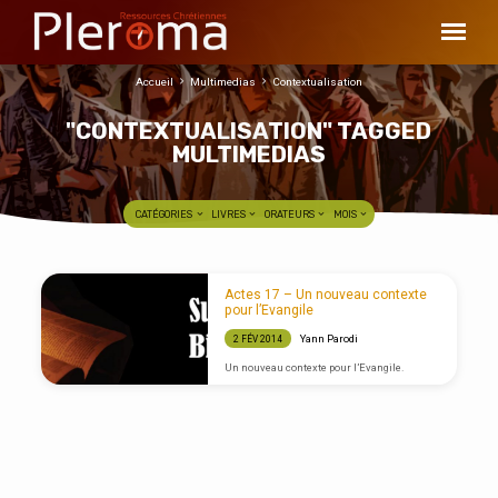
Accueil
Multimedias
Contextualisation
"CONTEXTUALISATION" TAGGED
MULTIMEDIAS
CATÉGORIES
LIVRES
ORATEURS
MOIS
"CONTEXTUALISATION"
Actes 17 – Un nouveau contexte
TAGGED
pour l’Evangile
MULTIMEDIAS
Yann Parodi
2 FÉV 2014
Un nouveau contexte pour l’Evangile.