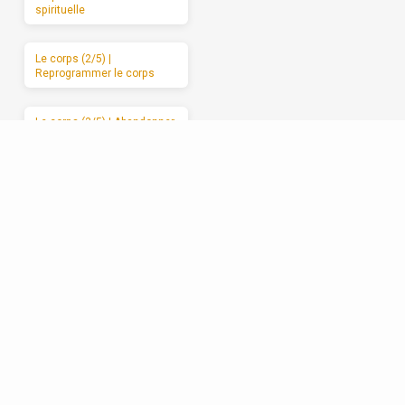
spirituelle
Le corps (2/5) |
Reprogrammer le corps
Le corps (3/5) | Abandonner
le corps à Dieu
Le corps (4/5) | Les
mauvais usages du corps
Le corps (5/5) | Des
moments de sabbat
Les relations (1/5) | La
formation spirituelle, on ne
peut la garder pour soi
Les relations (2/5) | Un
enracinement réciproque