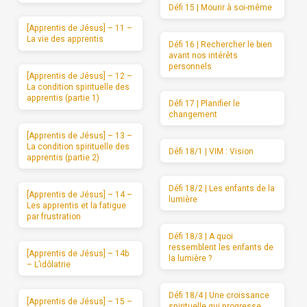
Défi 15 | Mourir à soi-même
[Apprentis de Jésus] – 11 –
La vie des apprentis
Défi 16 | Rechercher le bien
avant nos intérêts
personnels
[Apprentis de Jésus] – 12 –
La condition spirituelle des
apprentis (partie 1)
Défi 17 | Planifier le
changement
[Apprentis de Jésus] – 13 –
La condition spirituelle des
Défi 18/1 | VIM : Vision
apprentis (partie 2)
Défi 18/2 | Les enfants de la
[Apprentis de Jésus] – 14 –
lumière
Les apprentis et la fatigue
par frustration
Défi 18/3 | A quoi
ressemblent les enfants de
[Apprentis de Jésus] – 14b
la lumière ?
– L’idôlatrie
Défi 18/4 | Une croissance
[Apprentis de Jésus] – 15 –
spirituelle qui progresse