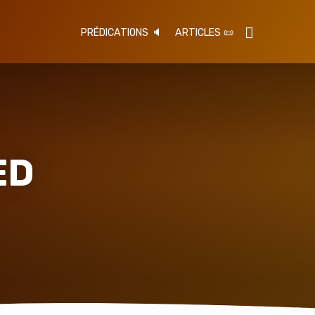
PRÉDICATIONS 🔈
ARTICLES 📜
ED