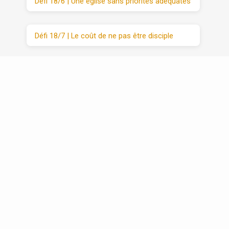
Défi 18/6 | Une église sans priorités adéquates
Défi 18/7 | Le coût de ne pas être disciple
Défi 20 | VIM (3/3) : Moyens
Récapitulatif | Défis 1 -20