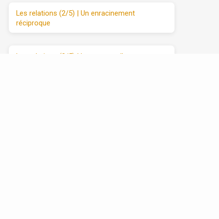
Les relations (2/5) | Un enracinement
réciproque
Les relations (3/5) | Le manque d’amour
Les relations (4/5) | Se débarrasser de
l’attaque et du retrait
Les relations (5/5) | Avancer vers l’amour
sincère, étape par étape