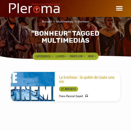
Accueil
Multimedias
Bonheur
"BONHEUR" TAGGED
MULTIMEDIAS
CATÉGORIES
LIVRES
ORATEURS
MOIS
"BONHEUR"
Le bonheur : la quête de toute une
TAGGED
vie
MULTIMEDIAS
21 AVR 2013
Yves-Pascal Gayet