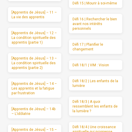
Défi 15 | Mourir à soi-même
[Apprentis de Jésus] – 11 –
La vie des apprentis
Défi 16 | Rechercher le bien
avant nos intérêts
personnels
[Apprentis de Jésus] – 12 –
La condition spirituelle des
apprentis (partie 1)
Défi 17 | Planifier le
changement
[Apprentis de Jésus] – 13 –
La condition spirituelle des
Défi 18/1 | VIM : Vision
apprentis (partie 2)
Défi 18/2 | Les enfants de la
[Apprentis de Jésus] – 14 –
lumière
Les apprentis et la fatigue
par frustration
Défi 18/3 | A quoi
ressemblent les enfants de
[Apprentis de Jésus] – 14b
la lumière ?
– L’idôlatrie
Défi 18/4 | Une croissance
[Apprentis de Jésus] – 15 –
spirituelle qui progresse