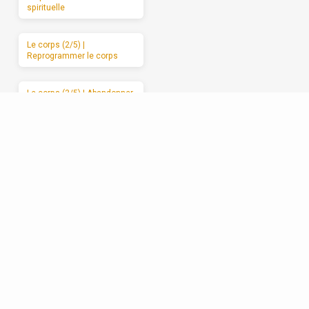
spirituelle
Le corps (2/5) |
Reprogrammer le corps
Le corps (3/5) | Abandonner
le corps à Dieu
Le corps (4/5) | Les
mauvais usages du corps
Le corps (5/5) | Des
moments de sabbat
Les relations (1/5) | La
formation spirituelle, on ne
peut la garder pour soi
Les relations (2/5) | Un
enracinement réciproque