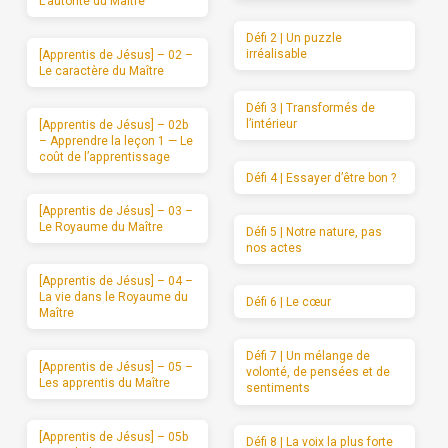
L’autorité du Maître
Défi 2 | Un puzzle
irréalisable
[Apprentis de Jésus] – 02 –
Le caractère du Maître
Défi 3 | Transformés de
l’intérieur
[Apprentis de Jésus] – 02b
– Apprendre la leçon 1 — Le
coût de l’apprentissage
Défi 4 | Essayer d’être bon ?
[Apprentis de Jésus] – 03 –
Le Royaume du Maître
Défi 5 | Notre nature, pas
nos actes
[Apprentis de Jésus] – 04 –
La vie dans le Royaume du
Défi 6 | Le cœur
Maître
Défi 7 | Un mélange de
[Apprentis de Jésus] – 05 –
volonté, de pensées et de
Les apprentis du Maître
sentiments
[Apprentis de Jésus] – 05b
Défi 8 | La voix la plus forte