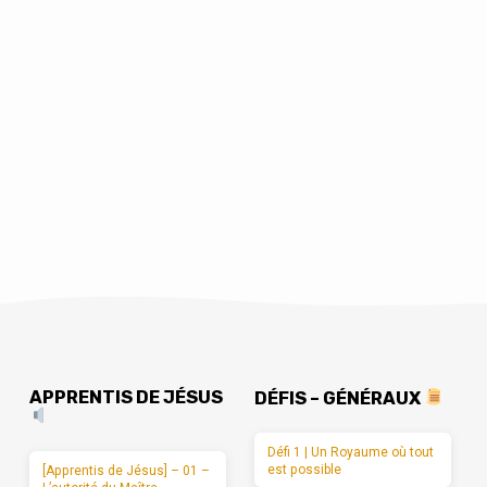
APPRENTIS DE JÉSUS
DÉFIS – GÉNÉRAUX
Défi 1 | Un Royaume où tout
est possible
[Apprentis de Jésus] – 01 –