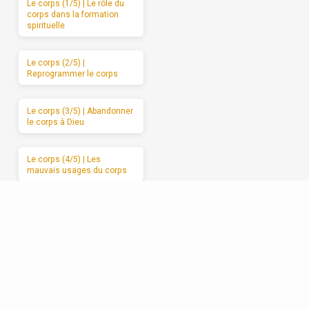
Le corps (1/5) | Le rôle du
corps dans la formation
spirituelle
Le corps (2/5) |
Reprogrammer le corps
Le corps (3/5) | Abandonner
le corps à Dieu
Le corps (4/5) | Les
mauvais usages du corps
Le corps (5/5) | Des
moments de sabbat
Les relations (1/5) | La
formation spirituelle, on ne
peut la garder pour soi