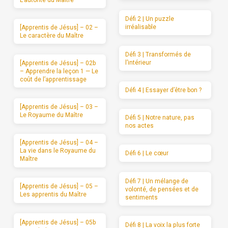
L’autorité du Maître
Défi 2 | Un puzzle
irréalisable
[Apprentis de Jésus] – 02 –
Le caractère du Maître
Défi 3 | Transformés de
l’intérieur
[Apprentis de Jésus] – 02b
– Apprendre la leçon 1 — Le
coût de l’apprentissage
Défi 4 | Essayer d’être bon ?
[Apprentis de Jésus] – 03 –
Le Royaume du Maître
Défi 5 | Notre nature, pas
nos actes
[Apprentis de Jésus] – 04 –
La vie dans le Royaume du
Défi 6 | Le cœur
Maître
Défi 7 | Un mélange de
[Apprentis de Jésus] – 05 –
volonté, de pensées et de
Les apprentis du Maître
sentiments
[Apprentis de Jésus] – 05b
Défi 8 | La voix la plus forte