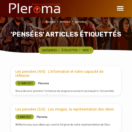
Accueil
Articles
pensées
'PENSÉES' ARTICLES ÉTIQUETTÉS
CATÉGORIES
ÉTIQUETTES
MOIS
'PENSÉES'
Les pensées (4/6) : L’information et notre capacité de
ARTICLES
réflexion
ÉTIQUETTÉS
Pleroma
10 MAR 2021
Nous devons prendre l’initiative de progressivement reconquérir l’ensemble
de nos pensées pour le Royaume de Dieu
Les pensées (3/6) : Les images, la représentation des idées
Pleroma
3 MAR 2021
Réfléchissez aux idées qui sont à l’origine de votre représentation de Dieu