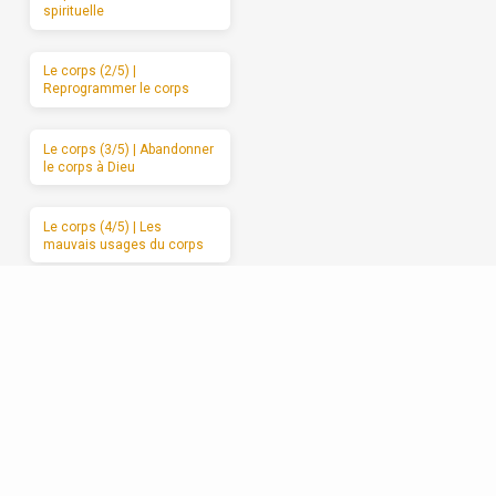
spirituelle
Le corps (2/5) |
Reprogrammer le corps
Le corps (3/5) | Abandonner
le corps à Dieu
Le corps (4/5) | Les
mauvais usages du corps
Le corps (5/5) | Des
moments de sabbat
Les relations (1/5) | La
formation spirituelle, on ne
peut la garder pour soi
Les relations (2/5) | Un
enracinement réciproque