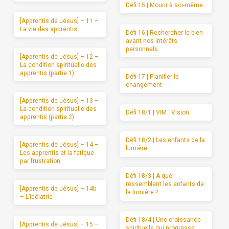
Défi 15 | Mourir à soi-même
[Apprentis de Jésus] – 11 –
La vie des apprentis
Défi 16 | Rechercher le bien
avant nos intérêts
personnels
[Apprentis de Jésus] – 12 –
La condition spirituelle des
apprentis (partie 1)
Défi 17 | Planifier le
changement
[Apprentis de Jésus] – 13 –
La condition spirituelle des
Défi 18/1 | VIM : Vision
apprentis (partie 2)
Défi 18/2 | Les enfants de la
[Apprentis de Jésus] – 14 –
lumière
Les apprentis et la fatigue
par frustration
Défi 18/3 | A quoi
ressemblent les enfants de
[Apprentis de Jésus] – 14b
la lumière ?
– L’idôlatrie
Défi 18/4 | Une croissance
[Apprentis de Jésus] – 15 –
spirituelle qui progresse