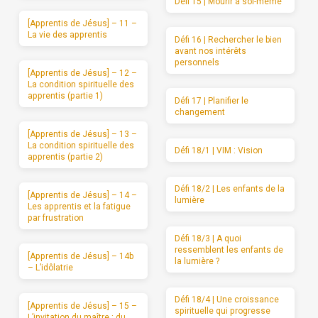
Défi 15 | Mourir à soi-même
[Apprentis de Jésus] – 11 –
La vie des apprentis
Défi 16 | Rechercher le bien
avant nos intérêts
personnels
[Apprentis de Jésus] – 12 –
La condition spirituelle des
apprentis (partie 1)
Défi 17 | Planifier le
changement
[Apprentis de Jésus] – 13 –
La condition spirituelle des
Défi 18/1 | VIM : Vision
apprentis (partie 2)
Défi 18/2 | Les enfants de la
[Apprentis de Jésus] – 14 –
lumière
Les apprentis et la fatigue
par frustration
Défi 18/3 | A quoi
ressemblent les enfants de
[Apprentis de Jésus] – 14b
la lumière ?
– L’idôlatrie
Défi 18/4 | Une croissance
[Apprentis de Jésus] – 15 –
spirituelle qui progresse
L’invitation du maître : du