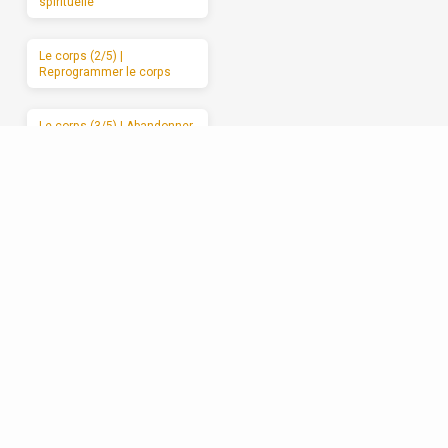
spirituelle
Le corps (2/5) |
Reprogrammer le corps
Le corps (3/5) | Abandonner
le corps à Dieu
Le corps (4/5) | Les
mauvais usages du corps
Le corps (5/5) | Des
moments de sabbat
Les relations (1/5) | La
formation spirituelle, on ne
peut la garder pour soi
Les relations (2/5) | Un
enracinement réciproque