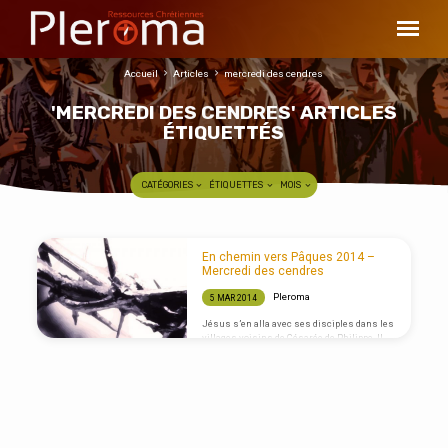
Accueil
Articles
mercredi des cendres
'MERCREDI DES CENDRES' ARTICLES
ÉTIQUETTÉS
CATÉGORIES
ÉTIQUETTES
MOIS
'MERCREDI
En chemin vers Pâques 2014 –
DES
Mercredi des cendres
CENDRES'
Pleroma
5 MAR 2014
ARTICLES
Jésus s’en alla avec ses disciples dans les
villages voisins de Césarée de Philippe. Il
ÉTIQUETTÉS
leur posa en chemin cette question : « Qui
suis-je, d’après les hommes ? » Ils
répondirent : « Jean-Baptiste ; d’après
certains, Elie ; d’après d’autres, l’un des
prophètes. » « Et d’après vous, qui suis-je ? »
leur demanda-t-il. Pierre lui répondit : « Tu es
le Messie. » Jésus leur recommanda