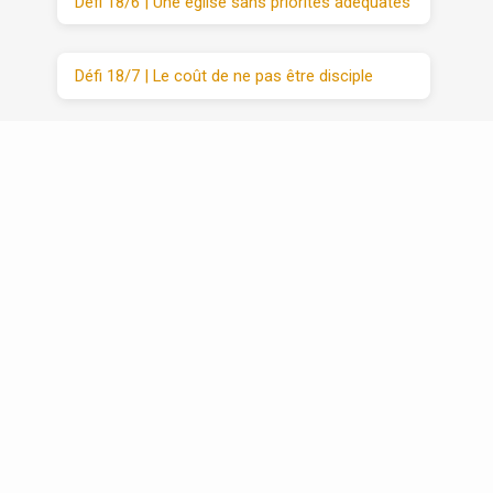
Défi 18/6 | Une église sans priorités adéquates
Défi 18/7 | Le coût de ne pas être disciple
Défi 20 | VIM (3/3) : Moyens
Récapitulatif | Défis 1 -20