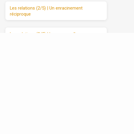
Les relations (2/5) | Un enracinement
réciproque
Les relations (3/5) | Le manque d’amour
Les relations (4/5) | Se débarrasser de
l’attaque et du retrait
Les relations (5/5) | Avancer vers l’amour
sincère, étape par étape