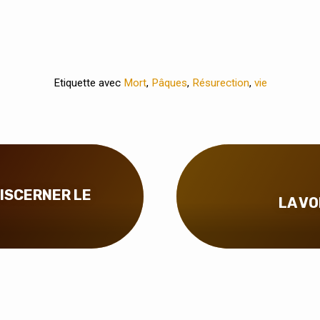
Etiquette avec
Mort
,
Pâques
,
Résurection
,
vie
 DISCERNER LE
LA VO