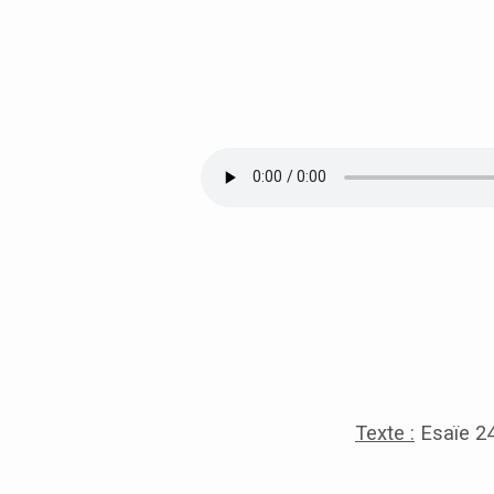
[PÂQUES
2018]
–
ESAÏE
24-
27
Texte :
Esaïe 2