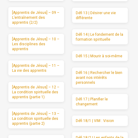
[Apprentis de Jésus] – 09 –
Défi 13 | Désirer une vie
L’entraînement des
différente
apprentis (2/2)
Défi 14 | Le fondement de la
[Apprentis de Jésus] – 10 –
formation spirituelle
Les disciplines des
apprentis
Défi 15 | Mourir à soi-même
[Apprentis de Jésus] – 11 –
La vie des apprentis
Défi 16 | Rechercher le bien
avant nos intérêts
personnels
[Apprentis de Jésus] – 12 –
La condition spirituelle des
apprentis (partie 1)
Défi 17 | Planifier le
changement
[Apprentis de Jésus] – 13 –
La condition spirituelle des
Défi 18/1 | VIM : Vision
apprentis (partie 2)
Défi 18/2 | Les enfants de la