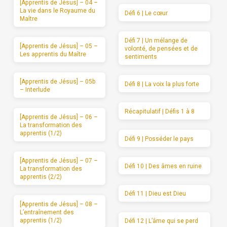
[Apprentis de Jésus] – 04 –
La vie dans le Royaume du
Défi 6 | Le cœur
Maître
Défi 7 | Un mélange de
[Apprentis de Jésus] – 05 –
volonté, de pensées et de
Les apprentis du Maître
sentiments
[Apprentis de Jésus] – 05b
Défi 8 | La voix la plus forte
– Interlude
Récapitulatif | Défis 1 à 8
[Apprentis de Jésus] – 06 –
La transformation des
apprentis (1/2)
Défi 9 | Posséder le pays
[Apprentis de Jésus] – 07 –
Défi 10 | Des âmes en ruine
La transformation des
apprentis (2/2)
Défi 11 | Dieu est Dieu
[Apprentis de Jésus] – 08 –
L’entraînement des
apprentis (1/2)
Défi 12 | L’âme qui se perd