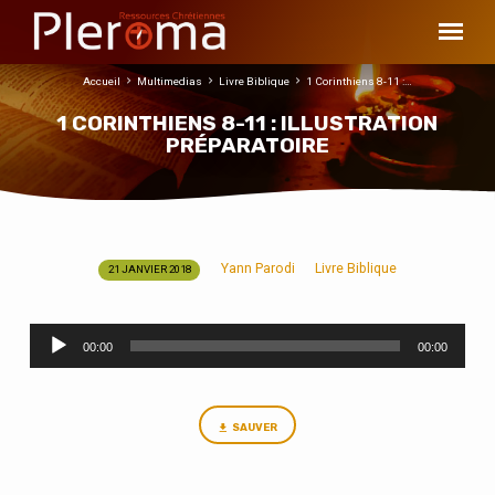
Accueil
Multimedias
Livre Biblique
1 Corinthiens 8-11 :…
1 CORINTHIENS 8-11 : ILLUSTRATION
PRÉPARATOIRE
Yann Parodi
Livre Biblique
21 JANVIER 2018
1
CORINTHIENS
Lecteur
8-
00:00
00:00
audio
11
:
ILLUSTRATION
SAUVER
PRÉPARATOIRE