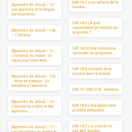
Défi 18/2 | Les enfants de la
[Apprentis de Jésus] – 14 –
lumière
Les apprentis et la fatigue
par frustration
Défi 18/3 | A quoi
ressemblent les enfants de
[Apprentis de Jésus] – 14b
la lumière ?
– L’idôlatrie
Défi 18/4 | Une croissance
[Apprentis de Jésus] – 15 –
spirituelle qui progresse
L’invitation du maître : du
repos pour notre âme
Défi 18/5 | Enfants de la
lumière dans le monde
[Apprentis de Jésus] – 15b
– Mise en pratique : De
l’idolâtrie à l’adoration
Défi 19 | VIM (2/3) : Intention
[Apprentis de Jésus] – 16 –
Défi 18/6 | Une église sans
L’identité du maître et des
priorités adéquates
apprentis
Défi 18/7 | Le coût de ne
[Apprentis de Jésus] – 17 –
pas être disciple
Les disciplines du maître et