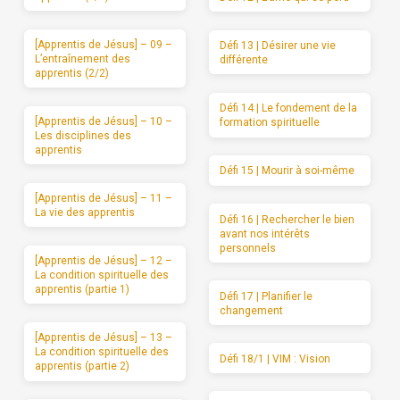
[Apprentis de Jésus] – 09 –
Défi 13 | Désirer une vie
L’entraînement des
différente
apprentis (2/2)
Défi 14 | Le fondement de la
[Apprentis de Jésus] – 10 –
formation spirituelle
Les disciplines des
apprentis
Défi 15 | Mourir à soi-même
[Apprentis de Jésus] – 11 –
La vie des apprentis
Défi 16 | Rechercher le bien
avant nos intérêts
personnels
[Apprentis de Jésus] – 12 –
La condition spirituelle des
apprentis (partie 1)
Défi 17 | Planifier le
changement
[Apprentis de Jésus] – 13 –
La condition spirituelle des
Défi 18/1 | VIM : Vision
apprentis (partie 2)