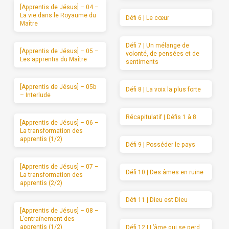
[Apprentis de Jésus] – 04 –
La vie dans le Royaume du
Défi 6 | Le cœur
Maître
Défi 7 | Un mélange de
[Apprentis de Jésus] – 05 –
volonté, de pensées et de
Les apprentis du Maître
sentiments
[Apprentis de Jésus] – 05b
Défi 8 | La voix la plus forte
– Interlude
Récapitulatif | Défis 1 à 8
[Apprentis de Jésus] – 06 –
La transformation des
apprentis (1/2)
Défi 9 | Posséder le pays
[Apprentis de Jésus] – 07 –
Défi 10 | Des âmes en ruine
La transformation des
apprentis (2/2)
Défi 11 | Dieu est Dieu
[Apprentis de Jésus] – 08 –
L’entraînement des
apprentis (1/2)
Défi 12 | L’âme qui se perd