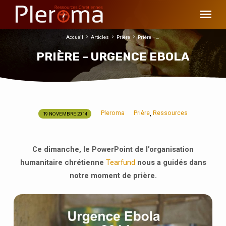
Accueil
Articles
Prière
Prière –…
PRIÈRE – URGENCE EBOLA
Pleroma
Prière
Ressources
,
19 NOVEMBRE 2014
PRIÈRE
–
URGENCE
Ce dimanche, le PowerPoint de l’organisation
EBOLA
humanitaire chrétienne
Tearfund
nous a guidés dans
notre moment de prière.