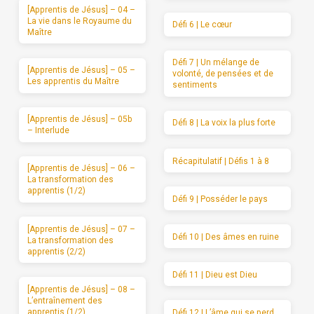
[Apprentis de Jésus] – 04 –
La vie dans le Royaume du
Défi 6 | Le cœur
Maître
Défi 7 | Un mélange de
[Apprentis de Jésus] – 05 –
volonté, de pensées et de
Les apprentis du Maître
sentiments
[Apprentis de Jésus] – 05b
Défi 8 | La voix la plus forte
– Interlude
Récapitulatif | Défis 1 à 8
[Apprentis de Jésus] – 06 –
La transformation des
apprentis (1/2)
Défi 9 | Posséder le pays
[Apprentis de Jésus] – 07 –
Défi 10 | Des âmes en ruine
La transformation des
apprentis (2/2)
Défi 11 | Dieu est Dieu
[Apprentis de Jésus] – 08 –
L’entraînement des
apprentis (1/2)
Défi 12 | L’âme qui se perd