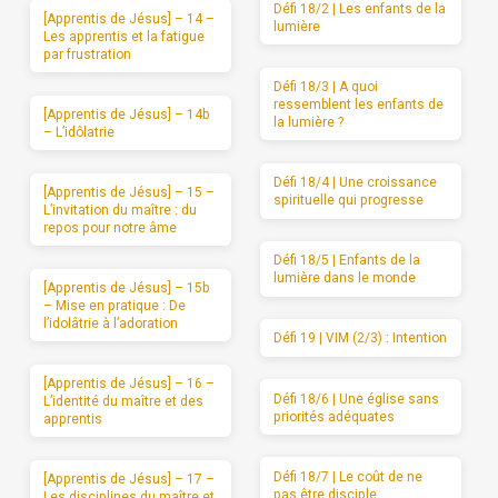
Défi 18/2 | Les enfants de la
[Apprentis de Jésus] – 14 –
lumière
Les apprentis et la fatigue
par frustration
Défi 18/3 | A quoi
ressemblent les enfants de
[Apprentis de Jésus] – 14b
la lumière ?
– L’idôlatrie
Défi 18/4 | Une croissance
[Apprentis de Jésus] – 15 –
spirituelle qui progresse
L’invitation du maître : du
repos pour notre âme
Défi 18/5 | Enfants de la
lumière dans le monde
[Apprentis de Jésus] – 15b
– Mise en pratique : De
l’idolâtrie à l’adoration
Défi 19 | VIM (2/3) : Intention
[Apprentis de Jésus] – 16 –
Défi 18/6 | Une église sans
L’identité du maître et des
priorités adéquates
apprentis
Défi 18/7 | Le coût de ne
[Apprentis de Jésus] – 17 –
pas être disciple
Les disciplines du maître et