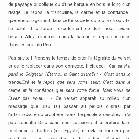
TRANQUILLITÉ
de paysage bucolique ou d’une barque en bois le long d’un
(D.
rivage. Le repos, la tranquillité, le calme et la confiance…
DURHAM)
quel encouragement dans cette société où tout va trop vite.
Le salut et la force : exactement ce dont nous avions
besoin. Allez, montons dans la barque et reposons-nous
dans les bras du Père !
Pas si vite ! Prenons le temps de citer l’intégralité du verset
et de le replacer dans son contexte. Il dit ceci :
Car ainsi a
parlé le Seigneur, l’Éternel, le Saint d’Israël : « C’est dans la
tranquillité et le repos que sera votre salut, C’est dans le
calme et la confiance que sera votre force. Mais vous ne
l’avez pas voulu ! »
Ce verset apparaît au milieu d’un
message que Dieu fait passer au peuple d’Israël par
l’intermédiaire du prophète Esaïe. Le peuple a désobéi, il n’a
pas consulté Dieu dans ses décisions, il a préféré faire
confiance à d’autres (ici, l’Egypte) et cela ne lui sera pas
profitable. Dieu reproche à la nation d’Israël ce