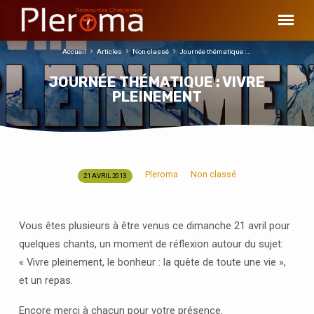
Accueil
Articles
Non classé
Journée thématique :…
JOURNÉE THÉMATIQUE : VIVRE
PLEINEMENT
Pleroma
Non classé
21 AVRIL 2013
JOURNÉE
THÉMATIQUE
:
Vous êtes plusieurs à être venus ce dimanche 21 avril pour
VIVRE
quelques chants, un moment de réflexion autour du sujet:
PLEINEMENT
« Vivre pleinement, le bonheur : la quête de toute une vie »,
et un repas.
Encore merci à chacun pour votre présence.