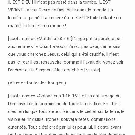
IL EST DIEU ! Il n’est pas resté dans la tombe. IL EST
VIVANT. La vrai Gloire de Dieu brille dans le monde. La
lumière a gagné ! La lumière éternelle ! L’Etoile brillante du
matin ! La lumière du monde !
[quote name= »Matthieu 28:5-6″]L’ange prit la parole et dit
aux femmes : « Quant à vous, n’ayez pas peur, car je sais
que vous cherchez Jésus, celui qui a été crucifié. Il n’est
pas ici, car il est ressuscité, comme il l’avait dit. Venez voir
l’endroit où le Seigneur était couché. » [/quote]
(Allumez toutes les bougies.)
[quote name= »Colossiens 1:15-16″]Le Fils est l’image du
Dieu invisible, le premier-né de toute la création. En effet,
c’est en lui que tout a été créé dans le ciel et sur la terre, le
visible et l’invisible, trônes, souverainetés, dominations,
autorités. Tout a été créé par lui et pour lui. Il existe avant
toutes choses et tout subsiste en lui. Il est la tête du corps