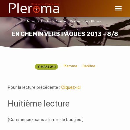
Accueil
Articles
Carême
En chemin vers Pâques…
EN CHEMIN VERS PÂQUES 2013 – 8/8
Pleroma
Carême
31 MARS 2013
EN
CHEMIN
VERS
Pour la lecture précédente :
Cliquez-ici
PÂQUES
2013
Huitième lecture
–
8/8
(Commencez sans allumer de bougies.)