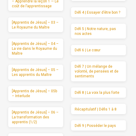
– Apprendre la leçon 1 — Le
coût de l’apprentissage
Défi 4 | Essayer d’être bon ?
[Apprentis de Jésus] – 03 –
Le Royaume du Maître
Défi 5 | Notre nature, pas
nos actes
[Apprentis de Jésus] – 04 –
La vie dans le Royaume du
Défi 6 | Le cœur
Maître
Défi 7 | Un mélange de
[Apprentis de Jésus] – 05 –
volonté, de pensées et de
Les apprentis du Maître
sentiments
[Apprentis de Jésus] – 05b
Défi 8 | La voix la plus forte
– Interlude
Récapitulatif | Défis 1 à 8
[Apprentis de Jésus] – 06 –
La transformation des
apprentis (1/2)
Défi 9 | Posséder le pays