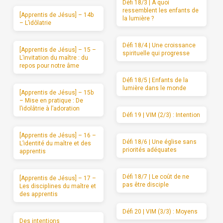
Défi 18/3 | A quoi
ressemblent les enfants de
[Apprentis de Jésus] – 14b
la lumière ?
– L’idôlatrie
Défi 18/4 | Une croissance
[Apprentis de Jésus] – 15 –
spirituelle qui progresse
L’invitation du maître : du
repos pour notre âme
Défi 18/5 | Enfants de la
lumière dans le monde
[Apprentis de Jésus] – 15b
– Mise en pratique : De
l’idolâtrie à l’adoration
Défi 19 | VIM (2/3) : Intention
[Apprentis de Jésus] – 16 –
Défi 18/6 | Une église sans
L’identité du maître et des
priorités adéquates
apprentis
Défi 18/7 | Le coût de ne
[Apprentis de Jésus] – 17 –
pas être disciple
Les disciplines du maître et
des apprentis
Défi 20 | VIM (3/3) : Moyens
Des intentions