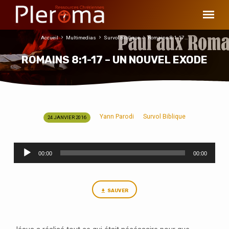
Accueil
Multimedias
Survol Biblique
Romains 8:1-17…
ROMAINS 8:1-17 – UN NOUVEL EXODE
Yann Parodi
Survol Biblique
24 JANVIER 2016
ROMAINS
8:1-
Lecteur
17
00:00
00:00
audio
–
UN
NOUVEL
SAUVER
EXODE