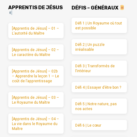
APPRENTIS DE JÉSUS
DÉFIS – GÉNÉRAUX
Défi 1 | Un Royaume où tout
est possible
[Apprentis de Jésus] – 01 –
L’autorité du Maître
Défi 2 | Un puzzle
irréalisable
[Apprentis de Jésus] – 02 –
Le caractère du Maître
Défi 3 | Transformés de
l’intérieur
[Apprentis de Jésus] – 02b
– Apprendre la leçon 1 — Le
coût de l’apprentissage
Défi 4 | Essayer d’être bon ?
[Apprentis de Jésus] – 03 –
Le Royaume du Maître
Défi 5 | Notre nature, pas
nos actes
[Apprentis de Jésus] – 04 –
La vie dans le Royaume du
Défi 6 | Le cœur
Maître