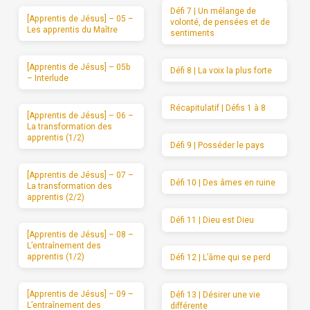
Défi 7 | Un mélange de
[Apprentis de Jésus] – 05 –
volonté, de pensées et de
Les apprentis du Maître
sentiments
[Apprentis de Jésus] – 05b
Défi 8 | La voix la plus forte
– Interlude
Récapitulatif | Défis 1 à 8
[Apprentis de Jésus] – 06 –
La transformation des
apprentis (1/2)
Défi 9 | Posséder le pays
[Apprentis de Jésus] – 07 –
Défi 10 | Des âmes en ruine
La transformation des
apprentis (2/2)
Défi 11 | Dieu est Dieu
[Apprentis de Jésus] – 08 –
L’entraînement des
apprentis (1/2)
Défi 12 | L’âme qui se perd
[Apprentis de Jésus] – 09 –
Défi 13 | Désirer une vie
L’entraînement des
différente