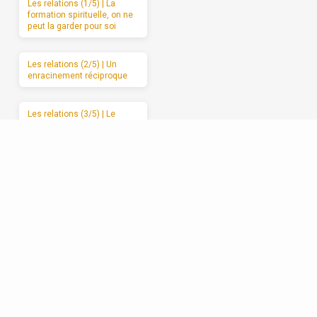
Les relations (1/5) | La
formation spirituelle, on ne
peut la garder pour soi
Les relations (2/5) | Un
enracinement réciproque
Les relations (3/5) | Le
manque d’amour
Les relations (4/5) | Se
débarrasser de l’attaque et
du retrait
Les relations (5/5) |
Avancer vers l’amour
sincère, étape par étape