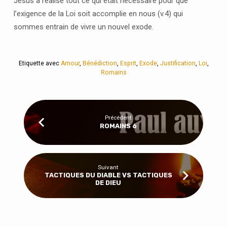
Jésus a réalisé tout ce qui était nécéssaire pour que
l’exigence de la Loi soit accomplie en nous (v.4) qui
sommes entrain de vivre un nouvel exode.
Etiquette avec
Amour
,
Bénédiction
,
Esprit
,
Exode
,
Justification
,
Loi
,
Romains
Précédent
ROMAINS 6
Suivant
TACTIQUES DU DIABLE VS TACTIQUES
DE DIEU