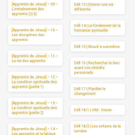
[Apprentis de Jésus] – 09 –
Défi 13 | Désirer une vie
L’entraînement des
différente
apprentis (2/2)
Défi 14 | Le fondement de la
[Apprentis de Jésus] – 10 –
formation spirituelle
Les disciplines des
apprentis
Défi 15 | Mourir à soi-même
[Apprentis de Jésus] – 11 –
La vie des apprentis
Défi 16 | Rechercher le bien
avant nos intérêts
personnels
[Apprentis de Jésus] – 12 –
La condition spirituelle des
apprentis (partie 1)
Défi 17 | Planifier le
changement
[Apprentis de Jésus] – 13 –
La condition spirituelle des
Défi 18/1 | VIM : Vision
apprentis (partie 2)
Défi 18/2 | Les enfants de la
[Apprentis de Jésus] – 14 –
lumière
Les apprentis et la fatigue