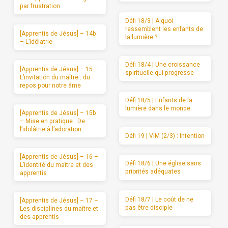
par frustration
Défi 18/3 | A quoi
ressemblent les enfants de
[Apprentis de Jésus] – 14b
la lumière ?
– L’idôlatrie
Défi 18/4 | Une croissance
[Apprentis de Jésus] – 15 –
spirituelle qui progresse
L’invitation du maître : du
repos pour notre âme
Défi 18/5 | Enfants de la
lumière dans le monde
[Apprentis de Jésus] – 15b
– Mise en pratique : De
l’idolâtrie à l’adoration
Défi 19 | VIM (2/3) : Intention
[Apprentis de Jésus] – 16 –
Défi 18/6 | Une église sans
L’identité du maître et des
priorités adéquates
apprentis
Défi 18/7 | Le coût de ne
[Apprentis de Jésus] – 17 –
pas être disciple
Les disciplines du maître et
des apprentis