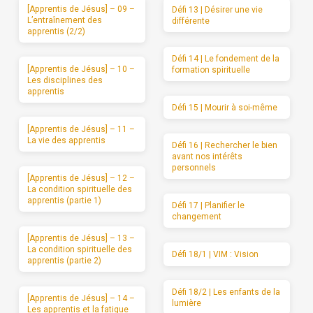
[Apprentis de Jésus] – 09 –
Défi 13 | Désirer une vie
L’entraînement des
différente
apprentis (2/2)
Défi 14 | Le fondement de la
[Apprentis de Jésus] – 10 –
formation spirituelle
Les disciplines des
apprentis
Défi 15 | Mourir à soi-même
[Apprentis de Jésus] – 11 –
La vie des apprentis
Défi 16 | Rechercher le bien
avant nos intérêts
personnels
[Apprentis de Jésus] – 12 –
La condition spirituelle des
apprentis (partie 1)
Défi 17 | Planifier le
changement
[Apprentis de Jésus] – 13 –
La condition spirituelle des
Défi 18/1 | VIM : Vision
apprentis (partie 2)
Défi 18/2 | Les enfants de la
[Apprentis de Jésus] – 14 –
lumière
Les apprentis et la fatigue