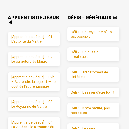
APPRENTIS DE JÉSUS
DÉFIS – GÉNÉRAUX 📜
🔈
Défi 1 | Un Royaume où tout
est possible
[Apprentis de Jésus] – 01 –
L’autorité du Maître
Défi 2 | Un puzzle
irréalisable
[Apprentis de Jésus] – 02 –
Le caractère du Maître
Défi 3 | Transformés de
l’intérieur
[Apprentis de Jésus] – 02b
– Apprendre la leçon 1 — Le
coût de l’apprentissage
Défi 4 | Essayer d’être bon ?
[Apprentis de Jésus] – 03 –
Le Royaume du Maître
Défi 5 | Notre nature, pas
nos actes
[Apprentis de Jésus] – 04 –
La vie dans le Royaume du
Défi 6 | Le cœur