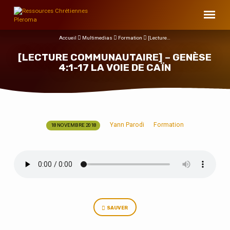
Accueil
Multimedias
Formation
[Lecture…
[LECTURE COMMUNAUTAIRE] – GENÈSE
4:1-17 LA VOIE DE CAÏN
Yann Parodi
Formation
18 NOVEMBRE 2018
[LECTURE
COMMUNAUTAIRE]
–
GENÈSE
4:1-
17
LA
SAUVER
VOIE