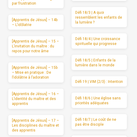
par frustration
Défi 18/3 | A quoi
ressemblent les enfants de
[Apprentis de Jésus] – 14b
la lumière ?
– L’idôlatrie
Défi 18/4 | Une croissance
[Apprentis de Jésus] – 15 –
spirituelle qui progresse
L’invitation du maître : du
repos pour notre âme
Défi 18/5 | Enfants de la
lumière dans le monde
[Apprentis de Jésus] – 15b
– Mise en pratique : De
l’idolâtrie à l’adoration
Défi 19 | VIM (2/3) : Intention
[Apprentis de Jésus] – 16 –
Défi 18/6 | Une église sans
L’identité du maître et des
priorités adéquates
apprentis
Défi 18/7 | Le coût de ne
[Apprentis de Jésus] – 17 –
pas être disciple
Les disciplines du maître et
des apprentis