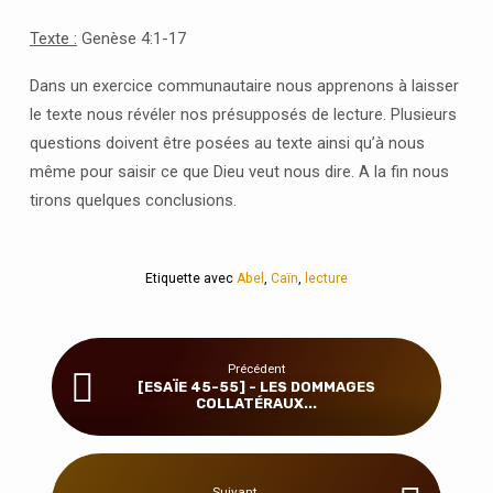
DE
CAÏN
Texte :
Genèse 4:1-17
Dans un exercice communautaire nous apprenons à laisser
le texte nous révéler nos présupposés de lecture. Plusieurs
questions doivent être posées au texte ainsi qu’à nous
même pour saisir ce que Dieu veut nous dire. A la fin nous
tirons quelques conclusions.
Etiquette avec
Abel
,
Caïn
,
lecture
Précédent
[ESAÏE 45-55] - LES DOMMAGES
COLLATÉRAUX...
Suivant