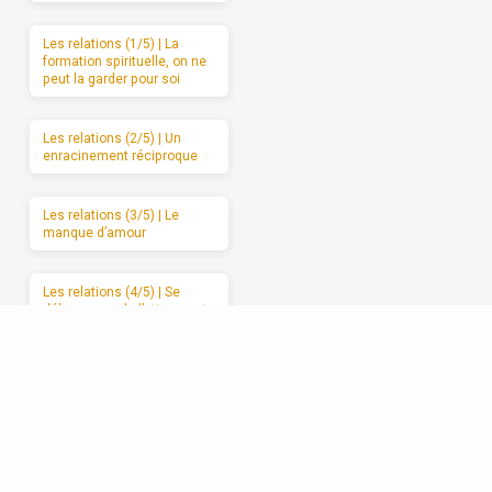
Les relations (1/5) | La
formation spirituelle, on ne
peut la garder pour soi
Les relations (2/5) | Un
enracinement réciproque
Les relations (3/5) | Le
manque d’amour
Les relations (4/5) | Se
débarrasser de l’attaque et
du retrait
Les relations (5/5) |
Avancer vers l’amour
sincère, étape par étape