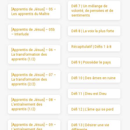
Défi 7 | Un mélange de
[Apprentis de Jésus] – 05 –
volonté, de pensées et de
Les apprentis du Maître
sentiments
[Apprentis de Jésus] – 05b
Défi 8 | La voix la plus forte
– Interlude
Récapitulatif | Défis 1 à 8
[Apprentis de Jésus] – 06 –
La transformation des
apprentis (1/2)
Défi 9 | Posséder le pays
[Apprentis de Jésus] – 07 –
Défi 10 | Des âmes en ruine
La transformation des
apprentis (2/2)
Défi 11 | Dieu est Dieu
[Apprentis de Jésus] – 08 –
L’entraînement des
apprentis (1/2)
Défi 12 | L’âme qui se perd
[Apprentis de Jésus] – 09 –
Défi 13 | Désirer une vie
L’entraînement des
différente