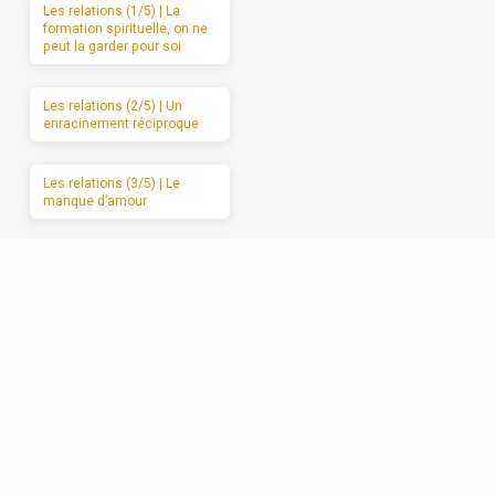
Les relations (1/5) | La
formation spirituelle, on ne
peut la garder pour soi
Les relations (2/5) | Un
enracinement réciproque
Les relations (3/5) | Le
manque d’amour
Les relations (4/5) | Se
débarrasser de l’attaque et
du retrait
Les relations (5/5) |
Avancer vers l’amour
sincère, étape par étape