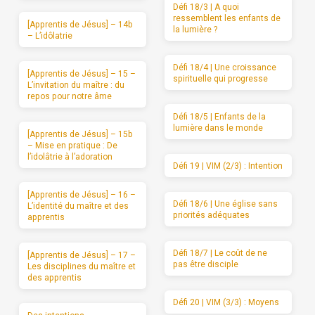
Défi 18/3 | A quoi
ressemblent les enfants de
[Apprentis de Jésus] – 14b
la lumière ?
– L’idôlatrie
Défi 18/4 | Une croissance
[Apprentis de Jésus] – 15 –
spirituelle qui progresse
L’invitation du maître : du
repos pour notre âme
Défi 18/5 | Enfants de la
lumière dans le monde
[Apprentis de Jésus] – 15b
– Mise en pratique : De
l’idolâtrie à l’adoration
Défi 19 | VIM (2/3) : Intention
[Apprentis de Jésus] – 16 –
Défi 18/6 | Une église sans
L’identité du maître et des
priorités adéquates
apprentis
Défi 18/7 | Le coût de ne
[Apprentis de Jésus] – 17 –
pas être disciple
Les disciplines du maître et
des apprentis
Défi 20 | VIM (3/3) : Moyens