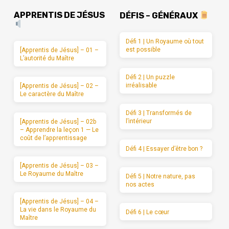
APPRENTIS DE JÉSUS
DÉFIS – GÉNÉRAUX
Défi 1 | Un Royaume où tout
est possible
[Apprentis de Jésus] – 01 –
L’autorité du Maître
Défi 2 | Un puzzle
irréalisable
[Apprentis de Jésus] – 02 –
Le caractère du Maître
Défi 3 | Transformés de
l’intérieur
[Apprentis de Jésus] – 02b
– Apprendre la leçon 1 — Le
coût de l’apprentissage
Défi 4 | Essayer d’être bon ?
[Apprentis de Jésus] – 03 –
Le Royaume du Maître
Défi 5 | Notre nature, pas
nos actes
[Apprentis de Jésus] – 04 –
La vie dans le Royaume du
Défi 6 | Le cœur
Maître