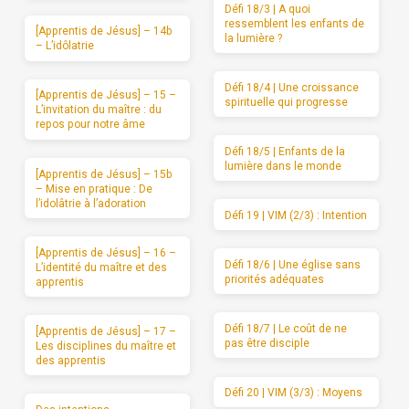
Défi 18/3 | A quoi
ressemblent les enfants de
[Apprentis de Jésus] – 14b
la lumière ?
– L’idôlatrie
Défi 18/4 | Une croissance
[Apprentis de Jésus] – 15 –
spirituelle qui progresse
L’invitation du maître : du
repos pour notre âme
Défi 18/5 | Enfants de la
lumière dans le monde
[Apprentis de Jésus] – 15b
– Mise en pratique : De
l’idolâtrie à l’adoration
Défi 19 | VIM (2/3) : Intention
[Apprentis de Jésus] – 16 –
Défi 18/6 | Une église sans
L’identité du maître et des
priorités adéquates
apprentis
Défi 18/7 | Le coût de ne
[Apprentis de Jésus] – 17 –
pas être disciple
Les disciplines du maître et
des apprentis
Défi 20 | VIM (3/3) : Moyens