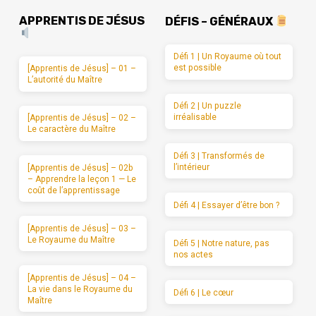
APPRENTIS DE JÉSUS
DÉFIS – GÉNÉRAUX
Défi 1 | Un Royaume où tout
est possible
[Apprentis de Jésus] – 01 –
L’autorité du Maître
Défi 2 | Un puzzle
irréalisable
[Apprentis de Jésus] – 02 –
Le caractère du Maître
Défi 3 | Transformés de
l’intérieur
[Apprentis de Jésus] – 02b
– Apprendre la leçon 1 — Le
coût de l’apprentissage
Défi 4 | Essayer d’être bon ?
[Apprentis de Jésus] – 03 –
Le Royaume du Maître
Défi 5 | Notre nature, pas
nos actes
[Apprentis de Jésus] – 04 –
La vie dans le Royaume du
Défi 6 | Le cœur
Maître