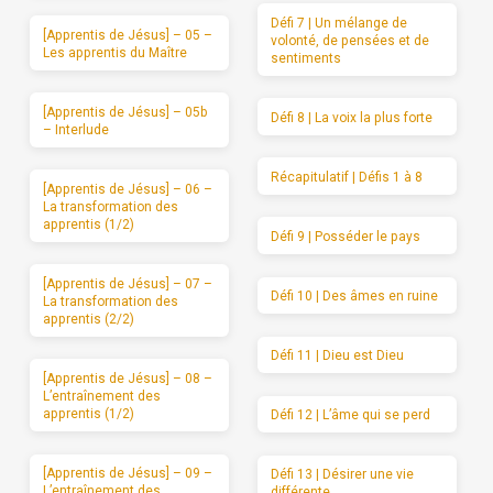
Défi 7 | Un mélange de
[Apprentis de Jésus] – 05 –
volonté, de pensées et de
Les apprentis du Maître
sentiments
[Apprentis de Jésus] – 05b
Défi 8 | La voix la plus forte
– Interlude
Récapitulatif | Défis 1 à 8
[Apprentis de Jésus] – 06 –
La transformation des
apprentis (1/2)
Défi 9 | Posséder le pays
[Apprentis de Jésus] – 07 –
Défi 10 | Des âmes en ruine
La transformation des
apprentis (2/2)
Défi 11 | Dieu est Dieu
[Apprentis de Jésus] – 08 –
L’entraînement des
apprentis (1/2)
Défi 12 | L’âme qui se perd
[Apprentis de Jésus] – 09 –
Défi 13 | Désirer une vie
L’entraînement des
différente