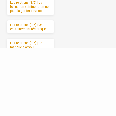
Les relations (1/5) | La
formation spirituelle, on ne
peut la garder pour soi
Les relations (2/5) | Un
enracinement réciproque
Les relations (3/5) | Le
manque d’amour
Les relations (4/5) | Se
débarrasser de l’attaque et
du retrait
Les relations (5/5) |
Avancer vers l’amour
sincère, étape par étape