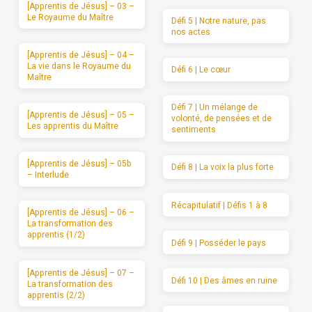
[Apprentis de Jésus] – 03 –
Le Royaume du Maître
Défi 5 | Notre nature, pas
nos actes
[Apprentis de Jésus] – 04 –
La vie dans le Royaume du
Défi 6 | Le cœur
Maître
Défi 7 | Un mélange de
[Apprentis de Jésus] – 05 –
volonté, de pensées et de
Les apprentis du Maître
sentiments
[Apprentis de Jésus] – 05b
Défi 8 | La voix la plus forte
– Interlude
Récapitulatif | Défis 1 à 8
[Apprentis de Jésus] – 06 –
La transformation des
apprentis (1/2)
Défi 9 | Posséder le pays
[Apprentis de Jésus] – 07 –
Défi 10 | Des âmes en ruine
La transformation des
apprentis (2/2)