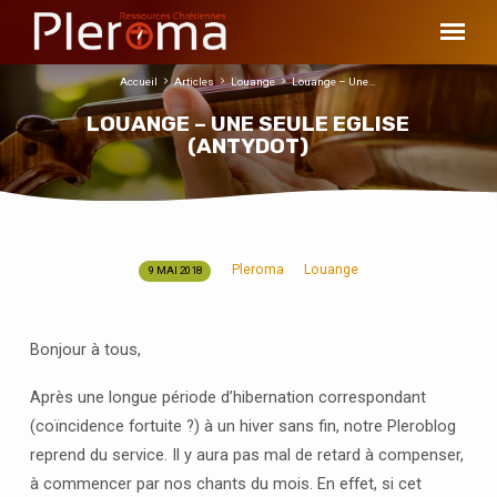
Accueil
Articles
Louange
Louange – Une…
LOUANGE – UNE SEULE EGLISE
(ANTYDOT)
Pleroma
Louange
9 MAI 2018
LOUANGE
–
UNE
Bonjour à tous,
SEULE
EGLISE
Après une longue période d’hibernation correspondant
(ANTYDOT)
(coïncidence fortuite ?) à un hiver sans fin, notre Pleroblog
reprend du service. Il y aura pas mal de retard à compenser,
à commencer par nos chants du mois. En effet, si cet