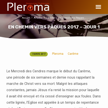
Accueil
Articles
Carême
En chemin vers Pâques…
EN CHEMIN VERS PÂQUES 2017 – JOUR 1
Pleroma
Carême
1 MARS 2017
EN
CHEMIN
VERS
Le Mercredi des Cendres marque le début du Carême,
PÂQUES
une période de six semaines et demie nous rappelant la
2017
marche de Christ vers sa mort. Malgré les attaques
–
constantes, jamais Jésus n’a renié la mission pour laquelle
JOUR
il avait été envoyé et n’a cessé d’enseigner aux foules. Dans
1
cette lignée, l’Eglise est appelée à un temps de repentance