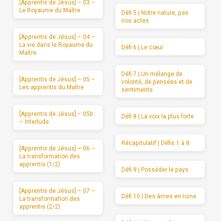
[Apprentis de Jésus] – 03 –
Le Royaume du Maître
Défi 5 | Notre nature, pas
nos actes
[Apprentis de Jésus] – 04 –
La vie dans le Royaume du
Défi 6 | Le cœur
Maître
Défi 7 | Un mélange de
[Apprentis de Jésus] – 05 –
volonté, de pensées et de
Les apprentis du Maître
sentiments
[Apprentis de Jésus] – 05b
Défi 8 | La voix la plus forte
– Interlude
Récapitulatif | Défis 1 à 8
[Apprentis de Jésus] – 06 –
La transformation des
apprentis (1/2)
Défi 9 | Posséder le pays
[Apprentis de Jésus] – 07 –
Défi 10 | Des âmes en ruine
La transformation des
apprentis (2/2)