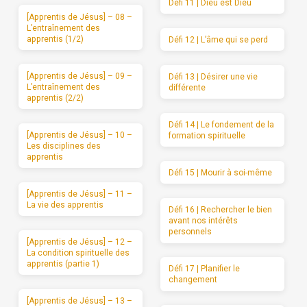
Défi 11 | Dieu est Dieu
[Apprentis de Jésus] – 08 –
L’entraînement des
apprentis (1/2)
Défi 12 | L’âme qui se perd
[Apprentis de Jésus] – 09 –
Défi 13 | Désirer une vie
L’entraînement des
différente
apprentis (2/2)
Défi 14 | Le fondement de la
[Apprentis de Jésus] – 10 –
formation spirituelle
Les disciplines des
apprentis
Défi 15 | Mourir à soi-même
[Apprentis de Jésus] – 11 –
La vie des apprentis
Défi 16 | Rechercher le bien
avant nos intérêts
personnels
[Apprentis de Jésus] – 12 –
La condition spirituelle des
apprentis (partie 1)
Défi 17 | Planifier le
changement
[Apprentis de Jésus] – 13 –