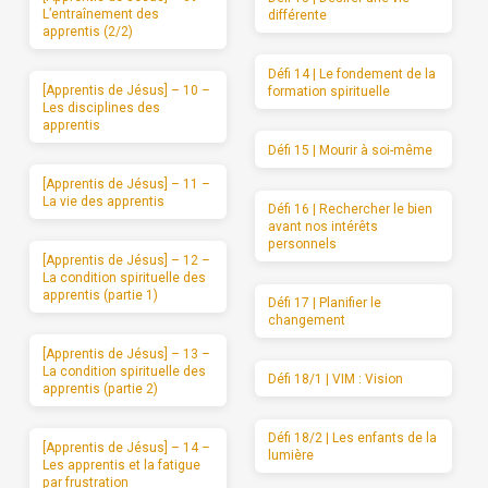
L’entraînement des
différente
apprentis (2/2)
Défi 14 | Le fondement de la
[Apprentis de Jésus] – 10 –
formation spirituelle
Les disciplines des
apprentis
Défi 15 | Mourir à soi-même
[Apprentis de Jésus] – 11 –
La vie des apprentis
Défi 16 | Rechercher le bien
avant nos intérêts
personnels
[Apprentis de Jésus] – 12 –
La condition spirituelle des
apprentis (partie 1)
Défi 17 | Planifier le
changement
[Apprentis de Jésus] – 13 –
La condition spirituelle des
Défi 18/1 | VIM : Vision
apprentis (partie 2)
Défi 18/2 | Les enfants de la
[Apprentis de Jésus] – 14 –
lumière
Les apprentis et la fatigue
par frustration