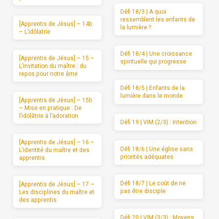
Défi 18/3 | A quoi
ressemblent les enfants de
[Apprentis de Jésus] – 14b
la lumière ?
– L’idôlatrie
Défi 18/4 | Une croissance
[Apprentis de Jésus] – 15 –
spirituelle qui progresse
L’invitation du maître : du
repos pour notre âme
Défi 18/5 | Enfants de la
lumière dans le monde
[Apprentis de Jésus] – 15b
– Mise en pratique : De
l’idolâtrie à l’adoration
Défi 19 | VIM (2/3) : Intention
[Apprentis de Jésus] – 16 –
Défi 18/6 | Une église sans
L’identité du maître et des
priorités adéquates
apprentis
Défi 18/7 | Le coût de ne
[Apprentis de Jésus] – 17 –
pas être disciple
Les disciplines du maître et
des apprentis
Défi 20 | VIM (3/3) : Moyens