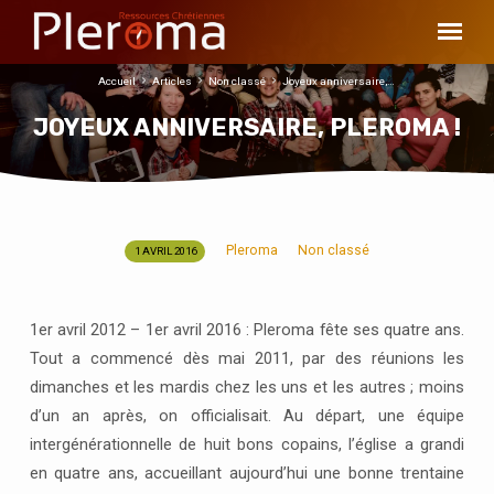
Accueil
Articles
Non classé
Joyeux anniversaire,…
JOYEUX ANNIVERSAIRE, PLEROMA !
Pleroma
Non classé
1 AVRIL 2016
JOYEUX
ANNIVERSAIRE,
PLEROMA
1er avril 2012 – 1er avril 2016 : Pleroma fête ses quatre ans.
!
Tout a commencé dès mai 2011, par des réunions les
dimanches et les mardis chez les uns et les autres ; moins
d’un an après, on officialisait. Au départ, une équipe
intergénérationnelle de huit bons copains, l’église a grandi
en quatre ans, accueillant aujourd’hui une bonne trentaine