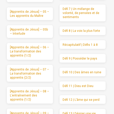
Défi 7 | Un mélange de
[Apprentis de Jésus] – 05 –
volonté, de pensées et de
Les apprentis du Maître
sentiments
[Apprentis de Jésus] – 05b
Défi 8 | La voix la plus forte
– Interlude
Récapitulatif | Défis 1 à 8
[Apprentis de Jésus] – 06 –
La transformation des
apprentis (1/2)
Défi 9 | Posséder le pays
[Apprentis de Jésus] – 07 –
Défi 10 | Des âmes en ruine
La transformation des
apprentis (2/2)
Défi 11 | Dieu est Dieu
[Apprentis de Jésus] – 08 –
L’entraînement des
apprentis (1/2)
Défi 12 | L’âme qui se perd
[Apprentis de Jésus] – 09 –
Défi 13 | Désirer une vie