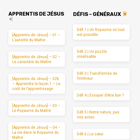
APPRENTIS DE JÉSUS
DÉFIS – GÉNÉRAUX
Défi 1 | Un Royaume où tout
est possible
[Apprentis de Jésus] – 01 –
L’autorité du Maître
Défi 2 | Un puzzle
irréalisable
[Apprentis de Jésus] – 02 –
Le caractère du Maître
Défi 3 | Transformés de
l’intérieur
[Apprentis de Jésus] – 02b
– Apprendre la leçon 1 — Le
coût de l’apprentissage
Défi 4 | Essayer d’être bon ?
[Apprentis de Jésus] – 03 –
Le Royaume du Maître
Défi 5 | Notre nature, pas
nos actes
[Apprentis de Jésus] – 04 –
La vie dans le Royaume du
Défi 6 | Le cœur
Maître