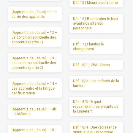
Défi 15 | Mourir à soi-même
[Apprentis de Jésus] – 11 –
La vie des apprentis
Défi 16 | Rechercher le bien
avant nos intérêts
personnels
[Apprentis de Jésus] – 12 –
La condition spirituelle des
apprentis (partie 1)
Défi 17 | Planifier le
changement
[Apprentis de Jésus] – 13 –
La condition spirituelle des
Défi 18/1 | VIM : Vision
apprentis (partie 2)
Défi 18/2 | Les enfants de la
[Apprentis de Jésus] – 14 –
lumière
Les apprentis et la fatigue
par frustration
Défi 18/3 | A quoi
ressemblent les enfants de
[Apprentis de Jésus] – 14b
la lumière ?
– L’idôlatrie
Défi 18/4 | Une croissance
[Apprentis de Jésus] – 15 –
spirituelle qui progresse