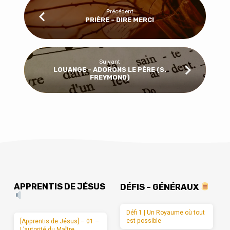
Précédent
PRIÈRE - DIRE MERCI
Suivant
LOUANGE - ADORONS LE PÈRE (S.
FREYMOND)
APPRENTIS DE JÉSUS
DÉFIS – GÉNÉRAUX
Défi 1 | Un Royaume où tout
est possible
[Apprentis de Jésus] – 01 –
L’autorité du Maître