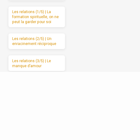
Les relations (1/5) | La
formation spirituelle, on ne
peut la garder pour soi
Les relations (2/5) | Un
enracinement réciproque
Les relations (3/5) | Le
manque d’amour
Les relations (4/5) | Se
débarrasser de l’attaque et
du retrait
Les relations (5/5) |
Avancer vers l’amour
sincère, étape par étape