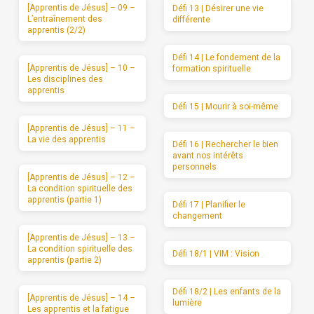
[Apprentis de Jésus] – 09 –
Défi 13 | Désirer une vie
L’entraînement des
différente
apprentis (2/2)
Défi 14 | Le fondement de la
[Apprentis de Jésus] – 10 –
formation spirituelle
Les disciplines des
apprentis
Défi 15 | Mourir à soi-même
[Apprentis de Jésus] – 11 –
La vie des apprentis
Défi 16 | Rechercher le bien
avant nos intérêts
personnels
[Apprentis de Jésus] – 12 –
La condition spirituelle des
apprentis (partie 1)
Défi 17 | Planifier le
changement
[Apprentis de Jésus] – 13 –
La condition spirituelle des
Défi 18/1 | VIM : Vision
apprentis (partie 2)
Défi 18/2 | Les enfants de la
[Apprentis de Jésus] – 14 –
lumière
Les apprentis et la fatigue