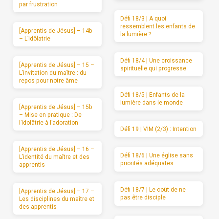
par frustration
Défi 18/3 | A quoi
ressemblent les enfants de
[Apprentis de Jésus] – 14b
la lumière ?
– L’idôlatrie
Défi 18/4 | Une croissance
[Apprentis de Jésus] – 15 –
spirituelle qui progresse
L’invitation du maître : du
repos pour notre âme
Défi 18/5 | Enfants de la
lumière dans le monde
[Apprentis de Jésus] – 15b
– Mise en pratique : De
l’idolâtrie à l’adoration
Défi 19 | VIM (2/3) : Intention
[Apprentis de Jésus] – 16 –
Défi 18/6 | Une église sans
L’identité du maître et des
priorités adéquates
apprentis
Défi 18/7 | Le coût de ne
[Apprentis de Jésus] – 17 –
pas être disciple
Les disciplines du maître et
des apprentis