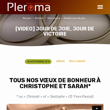
Accueil
Articles
Non classé
[Video] Jour de joie,…
[VIDEO] JOUR DE JOIE, JOUR DE
VICTOIRE
admin
Non classé
26 SEPTEMBRE 2014
[VIDEO]
JOUR
DE
TOUS NOS VŒUX DE BONHEUR À
JOIE,
CHRISTOPHE ET SARAH*
JOUR
DE
* ou « Chrisrah » et « Sastophe » (© Yves-Pascal)
VICTOIRE