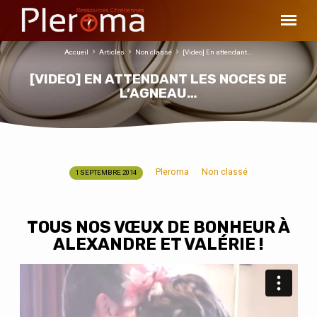
Accueil
Articles
Non classé
[Video] En attendant…
[VIDEO] EN ATTENDANT LES NOCES DE
L’AGNEAU…
Pleroma
Non classé
1 SEPTEMBRE 2014
[VIDEO]
EN
ATTENDANT
TOUS NOS VŒUX DE BONHEUR À
LES
ALEXANDRE ET VALÉRIE !
NOCES
DE
L’AGNEAU…