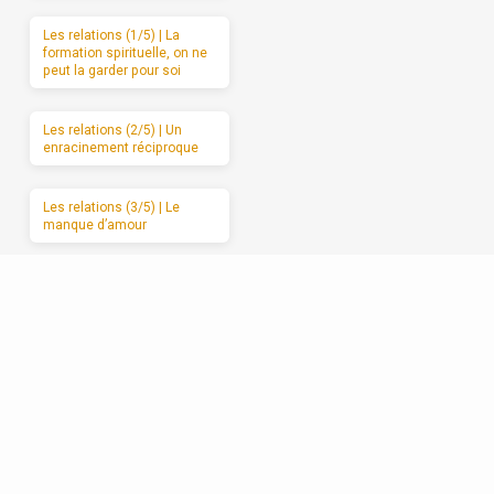
Les relations (1/5) | La
formation spirituelle, on ne
peut la garder pour soi
Les relations (2/5) | Un
enracinement réciproque
Les relations (3/5) | Le
manque d’amour
Les relations (4/5) | Se
débarrasser de l’attaque et
du retrait
Les relations (5/5) |
Avancer vers l’amour
sincère, étape par étape