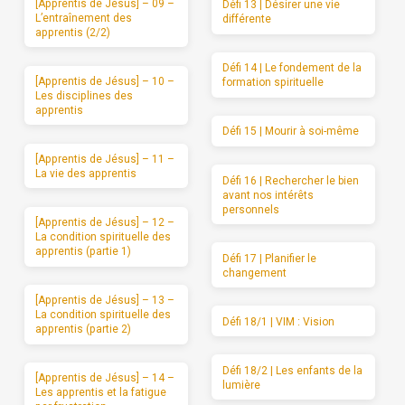
[Apprentis de Jésus] – 09 –
Défi 13 | Désirer une vie
L’entraînement des
différente
apprentis (2/2)
Défi 14 | Le fondement de la
[Apprentis de Jésus] – 10 –
formation spirituelle
Les disciplines des
apprentis
Défi 15 | Mourir à soi-même
[Apprentis de Jésus] – 11 –
La vie des apprentis
Défi 16 | Rechercher le bien
avant nos intérêts
personnels
[Apprentis de Jésus] – 12 –
La condition spirituelle des
apprentis (partie 1)
Défi 17 | Planifier le
changement
[Apprentis de Jésus] – 13 –
La condition spirituelle des
Défi 18/1 | VIM : Vision
apprentis (partie 2)
Défi 18/2 | Les enfants de la
[Apprentis de Jésus] – 14 –
lumière
Les apprentis et la fatigue