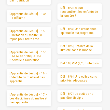
par frustration
Défi 18/3 | A quoi
ressemblent les enfants de
[Apprentis de Jésus] – 14b
la lumière ?
– L’idôlatrie
Défi 18/4 | Une croissance
[Apprentis de Jésus] – 15 –
spirituelle qui progresse
L’invitation du maître : du
repos pour notre âme
Défi 18/5 | Enfants de la
lumière dans le monde
[Apprentis de Jésus] – 15b
– Mise en pratique : De
l’idolâtrie à l’adoration
Défi 19 | VIM (2/3) : Intention
[Apprentis de Jésus] – 16 –
Défi 18/6 | Une église sans
L’identité du maître et des
priorités adéquates
apprentis
Défi 18/7 | Le coût de ne
[Apprentis de Jésus] – 17 –
pas être disciple
Les disciplines du maître et
des apprentis