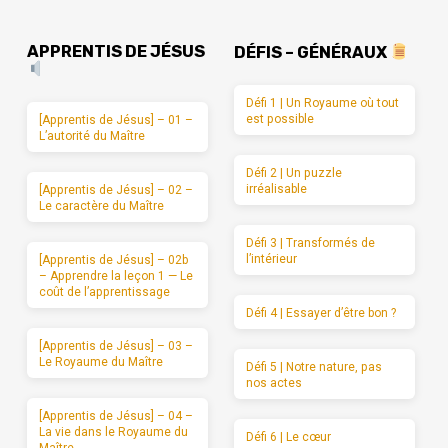
APPRENTIS DE JÉSUS
DÉFIS – GÉNÉRAUX
Défi 1 | Un Royaume où tout
est possible
[Apprentis de Jésus] – 01 –
L’autorité du Maître
Défi 2 | Un puzzle
irréalisable
[Apprentis de Jésus] – 02 –
Le caractère du Maître
Défi 3 | Transformés de
l’intérieur
[Apprentis de Jésus] – 02b
– Apprendre la leçon 1 — Le
coût de l’apprentissage
Défi 4 | Essayer d’être bon ?
[Apprentis de Jésus] – 03 –
Le Royaume du Maître
Défi 5 | Notre nature, pas
nos actes
[Apprentis de Jésus] – 04 –
La vie dans le Royaume du
Défi 6 | Le cœur
Maître