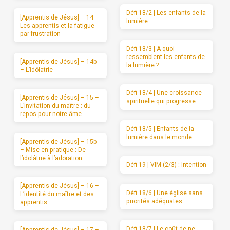
Défi 18/2 | Les enfants de la
[Apprentis de Jésus] – 14 –
lumière
Les apprentis et la fatigue
par frustration
Défi 18/3 | A quoi
ressemblent les enfants de
[Apprentis de Jésus] – 14b
la lumière ?
– L’idôlatrie
Défi 18/4 | Une croissance
[Apprentis de Jésus] – 15 –
spirituelle qui progresse
L’invitation du maître : du
repos pour notre âme
Défi 18/5 | Enfants de la
lumière dans le monde
[Apprentis de Jésus] – 15b
– Mise en pratique : De
l’idolâtrie à l’adoration
Défi 19 | VIM (2/3) : Intention
[Apprentis de Jésus] – 16 –
Défi 18/6 | Une église sans
L’identité du maître et des
priorités adéquates
apprentis
Défi 18/7 | Le coût de ne