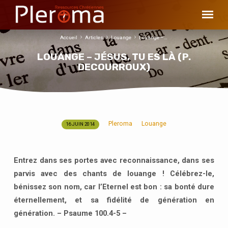
Accueil
Articles
Louange
Louange –…
LOUANGE – JÉSUS, TU ES LÀ (P.
DECOURROUX)
Pleroma
Louange
16 JUIN 2014
LOUANGE
–
JÉSUS,
Entrez dans ses portes avec reconnaissance, dans ses
TU
parvis avec des chants de louange ! Célébrez-le,
ES
bénissez son nom, car l’Eternel est bon : sa bonté dure
LÀ
éternellement, et sa fidélité de génération en
(P.
génération. – Psaume 100.4-5 –
DECOURROUX)