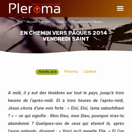
Accueil
Articles
Carême
En chemin vers Pâques…
EN CHEMIN VERS PÂQUES 2014 –
VENDREDI SAINT
Pleroma
Carême
18 AVRIL 2014
EN
CHEMIN
VERS
A midi, il y eut des ténèbres sur tout le pays, jusqu’à trois
PÂQUES
heures de l’après-midi. Et à trois heures de l’après-midi,
2014
Jésus s’écria d’une voix forte : « Eloï, Eloï, lama sabachthani
–
? » – ce qui signifie : Mon Dieu, mon Dieu, pourquoi m’as-tu
VENDREDI
abandonné ? Quelques-uns de ceux qui étaient là, après
SAINT
l’avoir entendu, disaient : « Voici qu’il appelle Elie. » Et l’un