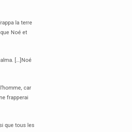
rappa la terre
ta que Noé et
 calma. […]Noé
e l’homme, car
ne frapperai
nsi que tous les