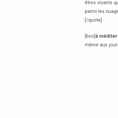
êtres vivants q
parmi les nuages
[/quote]
[box]
à méditer
même aux jours