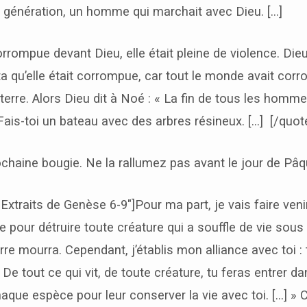
a génération, un homme qui marchait avec Dieu. […]
corrompue devant Dieu, elle était pleine de violence. Die
ta qu’elle était corrompue, car tout le monde avait cor
 terre. Alors Dieu dit à Noé : « La fin de tous les homm
Fais-toi un bateau avec des arbres résineux. […] [/quot
ochaine bougie. Ne la rallumez pas avant le jour de Pâq
xtraits de Genèse 6-9″]Pour ma part, je vais faire veni
re pour détruire toute créature qui a souffle de vie sous 
erre mourra. Cependant, j’établis mon alliance avec toi :
 De tout ce qui vit, de toute créature, tu feras entrer d
ue espèce pour leur conserver la vie avec toi. […] » C’