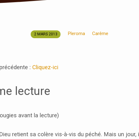
Pleroma
Carême
2 MARS 2013
 précédente :
Cliquez-ici
me lecture
ougies avant la lecture)
eu retient sa colère vis-à-vis du péché. Mais un jour, il