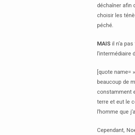
déchaîner afin 
choisir les tén
péché.
MAIS
il n’a pas
l’intermédiaire
[quote name= »
beaucoup de mal
constamment et
terre et eut le 
l’homme que j’ai
Cependant, Noé 