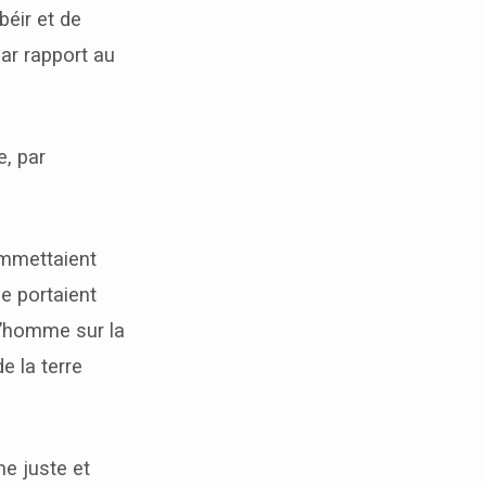
béir et de
par rapport au
e, par
ommettaient
e portaient
 l’homme sur la
de la terre
me juste et