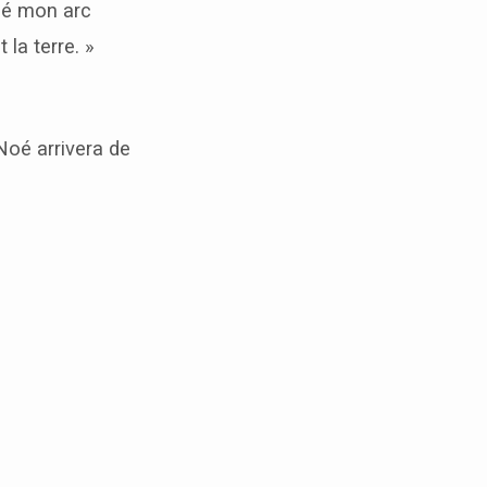
acé mon arc
 la terre. »
Noé arrivera de