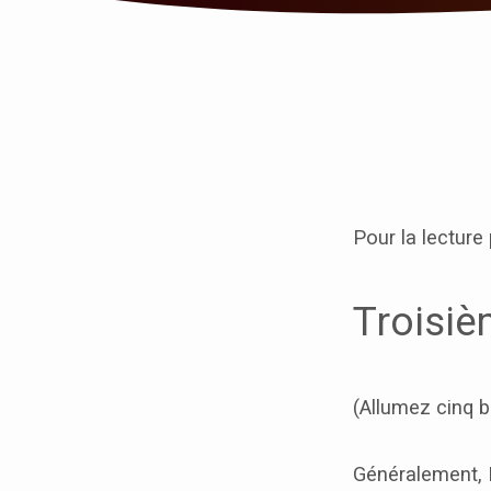
EN
CHEMIN
Pour la lecture
VERS
PÂQUES
Troisiè
2013
–
(Allumez cinq b
3/8
Généralement, Di