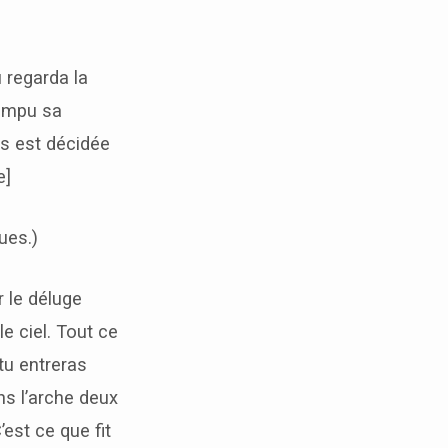
u regarda la
rompu sa
es est décidée
e]
ues.)
r le déluge
le ciel. Tout ce
 tu entreras
ans l’arche deux
est ce que fit