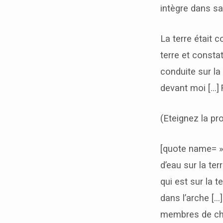
intègre dans s
La terre était 
terre et consta
conduite sur la
devant moi […]
(Eteignez la pr
[quote name= »E
d’eau sur la ter
qui est sur la t
dans l’arche […]
membres de chaq