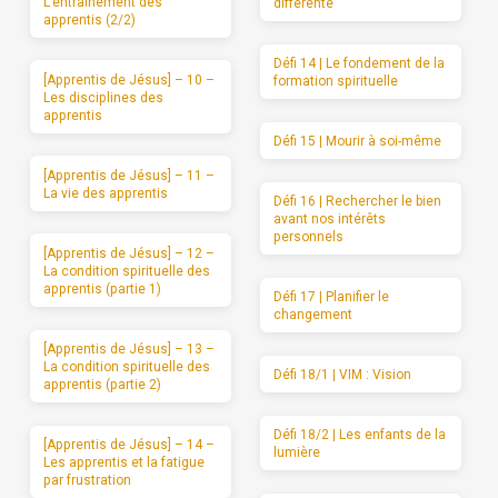
L’entraînement des
différente
apprentis (2/2)
Défi 14 | Le fondement de la
[Apprentis de Jésus] – 10 –
formation spirituelle
Les disciplines des
apprentis
Défi 15 | Mourir à soi-même
[Apprentis de Jésus] – 11 –
La vie des apprentis
Défi 16 | Rechercher le bien
avant nos intérêts
personnels
[Apprentis de Jésus] – 12 –
La condition spirituelle des
apprentis (partie 1)
Défi 17 | Planifier le
changement
[Apprentis de Jésus] – 13 –
La condition spirituelle des
Défi 18/1 | VIM : Vision
apprentis (partie 2)
Défi 18/2 | Les enfants de la
[Apprentis de Jésus] – 14 –
lumière
Les apprentis et la fatigue
par frustration