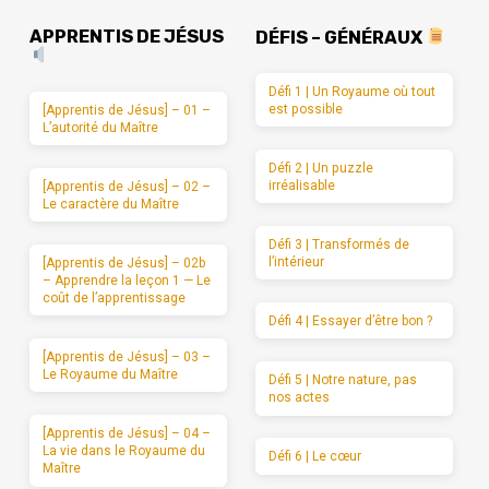
APPRENTIS DE JÉSUS
DÉFIS – GÉNÉRAUX
Défi 1 | Un Royaume où tout
est possible
[Apprentis de Jésus] – 01 –
L’autorité du Maître
Défi 2 | Un puzzle
irréalisable
[Apprentis de Jésus] – 02 –
Le caractère du Maître
Défi 3 | Transformés de
l’intérieur
[Apprentis de Jésus] – 02b
– Apprendre la leçon 1 — Le
coût de l’apprentissage
Défi 4 | Essayer d’être bon ?
[Apprentis de Jésus] – 03 –
Le Royaume du Maître
Défi 5 | Notre nature, pas
nos actes
[Apprentis de Jésus] – 04 –
La vie dans le Royaume du
Défi 6 | Le cœur
Maître