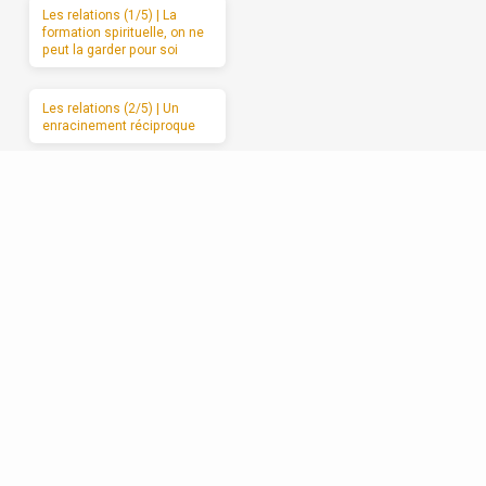
Les relations (1/5) | La
formation spirituelle, on ne
peut la garder pour soi
Les relations (2/5) | Un
enracinement réciproque
Les relations (3/5) | Le
manque d’amour
Les relations (4/5) | Se
débarrasser de l’attaque et
du retrait
Les relations (5/5) |
Avancer vers l’amour
sincère, étape par étape